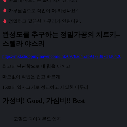
빠르게 마모되는 줄에 지치셨나요?
가루날림으로 작업이 어-려웠나요?
정밀하고 깔끔한 마무리가 안된다면,
완성도를 추구하는 정밀가공의 치트키–
스텔라 야스리
https://mkt.shopping.naver.com/link/6978ad453b9377397d436426
최고의 단단함으로 내 힘을 아끼고
마모없이 작업은 쉽고 빠르게
150#의 입자크기로 정교하고 세밀한 마무리
가성비! Good, 가심비!! Best
고밀도 다이아몬드 입자