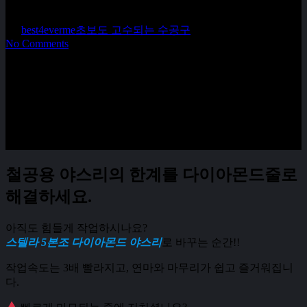
By
best4everme
초보도 고수되는 수공구
No Comments
철공용 야스리의 한계를 다이아몬드줄로
해결하세요.
아직도 힘들게 작업하시나요?
스텔라 5본조 다이아몬드 야스리
로 바꾸는 순간!!
작업속도는 3배 빨라지고, 연마와 마무리가 쉽고 즐거워집니
다.