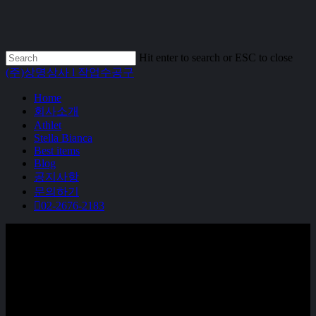
Skip
to
main
content
Hit enter to search or ESC to close
Close
(주)상명상사 l 작업수공구
Search
Menu
Home
회사소개
Athlet
Stella Bianca
Best items
Blog
공지사항
문의하기
02-2676-2183
다이아몬드 야스리로 작업효율
200% 높이기