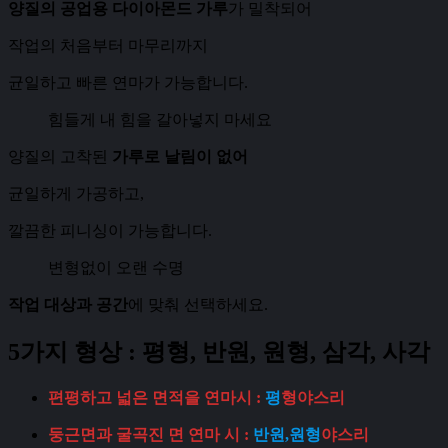
양질의 공업용 다이아몬드 가루
가 밀착되어
작업의 처음부터 마무리까지
균일하고 빠른 연마가 가능합니다.
힘들게 내 힘을 갈아넣지 마세요
​양질의 고착된
가루로 날림이 없어
균일하게 가공하고,
깔끔한 피니싱이 가능합니다.
변형없이 오랜 수명
작업 대상과 공간
에 맞춰 선택하세요.
5가지 형상 : 평형, 반원, 원형, 삼각, 사각
편평하고 넓은 면적을 연마시 :
평
형야스리
둥근면과 굴곡진 면 연마 시 :
반원,원형
야스리