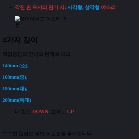
각진 면 모서리 연마 시:
사각형, 삼각형
야스리
4가지 길이
작업공간의 깊이와 면적에 따라
140mm (소),
160mm(중),
180mm(대),
200mm(특대)
내 힘은
DOWN
, 효과는
UP
우수한 품질은 작업 피로도를 줄여줍니다.